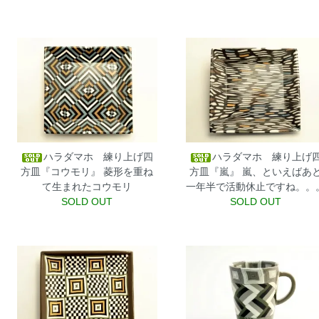
ハラダマホ 練り上げ四
ハラダマホ 練り上げ
方皿『コウモリ』
菱形を重ね
方皿『嵐』
嵐、といえばあ
て生まれたコウモリ
一年半で活動休止ですね。。
SOLD OUT
SOLD OUT