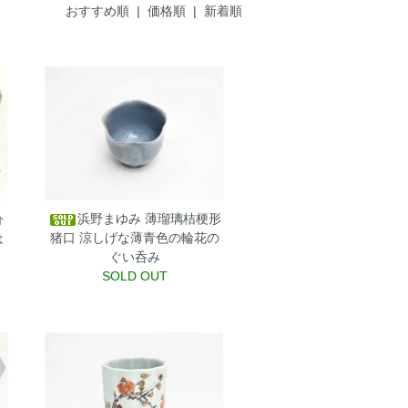
おすすめ順
|
価格順
| 新着順
浜野まゆみ 薄瑠璃桔梗形
分
猪口
涼しげな薄青色の輪花の
は
ぐい呑み
！
SOLD OUT