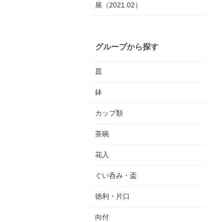
展（2021.02）
グループから探す
皿
鉢
カップ類
茶碗
花入
ぐい呑み・盃
徳利・片口
向付