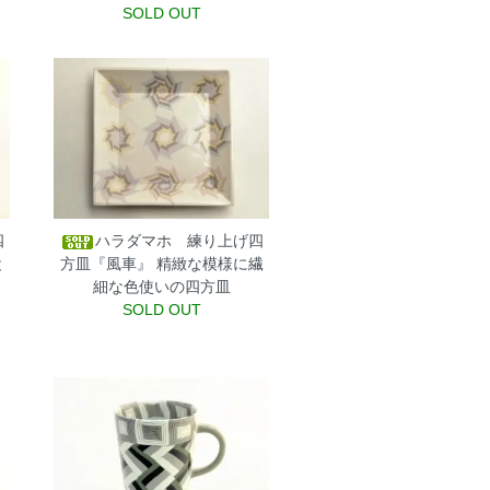
SOLD OUT
四
ハラダマホ 練り上げ四
と
方皿『風車』
精緻な模様に繊
。
細な色使いの四方皿
SOLD OUT