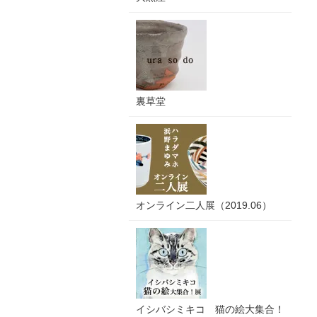
裏草堂
オンライン二人展（2019.06）
イシバシミキコ 猫の絵大集合！