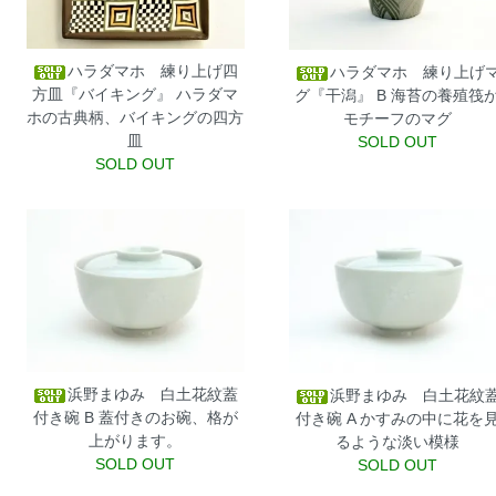
ハラダマホ 練り上げ四
ハラダマホ 練り上げ
方皿『バイキング』
ハラダマ
グ『干潟』 B
海苔の養殖筏
ホの古典柄、バイキングの四方
モチーフのマグ
皿
SOLD OUT
SOLD OUT
浜野まゆみ 白土花紋蓋
浜野まゆみ 白土花紋
付き碗 B
蓋付きのお碗、格が
付き碗 A
かすみの中に花を
上がります。
るような淡い模様
SOLD OUT
SOLD OUT