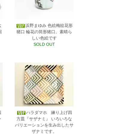
六
浜野まゆみ 色絵梅紋花形
回
猪口
輪花の筒形猪口。素晴ら
しい色絵です
SOLD OUT
四
ハラダマホ 練り上げ四
ン
方皿『サザナミ』
いろいろな
バリエーションを生み出したサ
ザナミです。