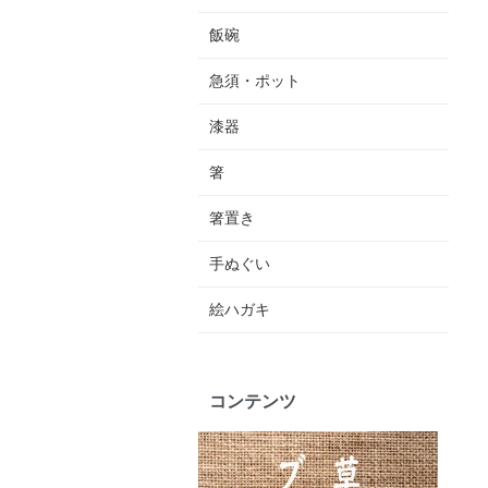
飯碗
急須・ポット
漆器
箸
箸置き
手ぬぐい
絵ハガキ
コンテンツ