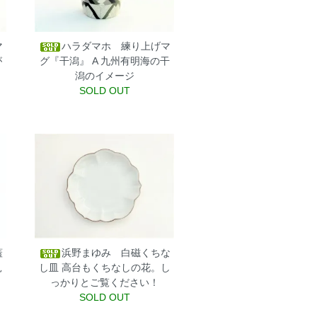
マ
ハラダマホ 練り上げマ
が
グ『干潟』 A
九州有明海の干
潟のイメージ
SOLD OUT
蓋
浜野まゆみ 白磁くちな
見
し皿
高台もくちなしの花。し
っかりとご覧ください！
SOLD OUT