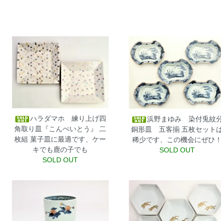
ハラダマホ 練り上げ四
浜野まゆみ 染付兎紋
角取り皿『こんぺいとう』 二
銅形皿 五客揃
五枚セット
枚組
菓子皿に最適です、ケー
稀少です、この機会にぜひ
キでも鹿の子でも
SOLD OUT
SOLD OUT