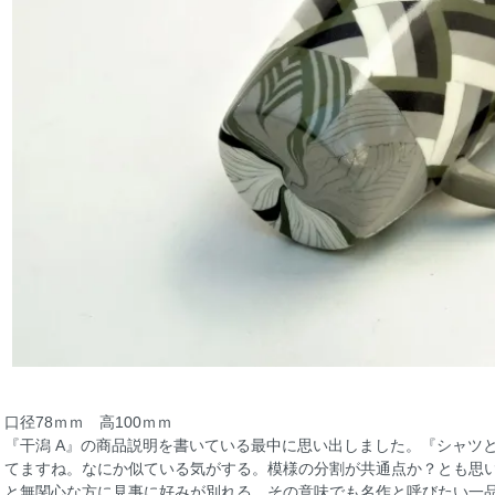
口径78ｍｍ 高100ｍｍ
『干潟 A』の商品説明を書いている最中に思い出しました。『シャツ
てますね。なにか似ている気がする。模様の分割が共通点か？とも思
と無関心な方に見事に好みが別れる、その意味でも名作と呼びたい一