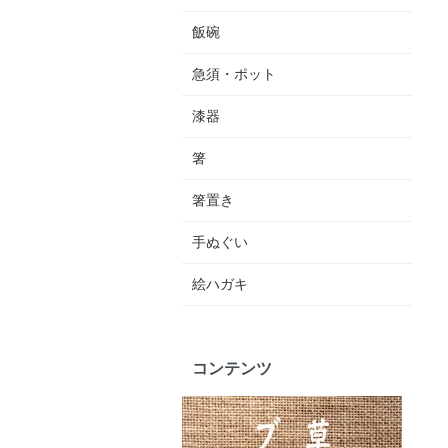
飯碗
急須・ポット
漆器
箸
箸置き
手ぬぐい
絵ハガキ
コンテンツ