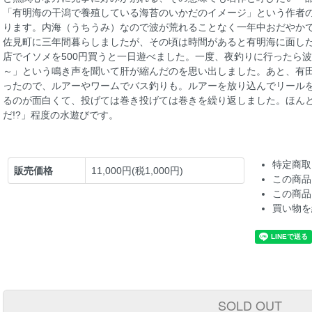
「有明海の干潟で養殖している海苔のいかだのイメージ」という作者
ります。内海（うちうみ）なので波が荒れることなく一年中おだやか
佐見町に三年間暮らしましたが、その頃は時間があると有明海に面し
店でイソメを500円買うと一日遊べました。一度、夜釣りに行ったら
～」という鳴き声を聞いて肝が縮んだのを思い出しました。あと、有
ったので、ルアーやワームでバス釣りも。ルアーを放り込んでリール
るのが面白くて、投げては巻き投げては巻きを繰り返しました。ほん
だ!?」程度の水遊びです。
特定商取
販売価格
11,000円(税1,000円)
この商品
この商品
買い物を
SOLD OUT