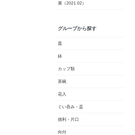
展（2021.02）
グループから探す
皿
鉢
カップ類
茶碗
花入
ぐい呑み・盃
徳利・片口
向付