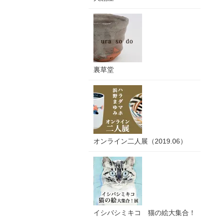
裏草堂
オンライン二人展（2019.06）
イシバシミキコ 猫の絵大集合！