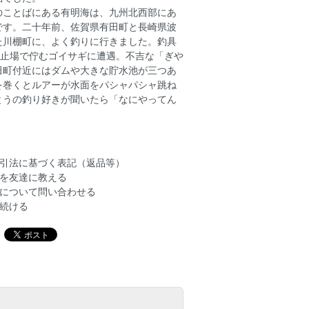
のことばにある有明海は、九州北西部にあ
です。二十年前、佐賀県有田町と長崎県波
た川棚町に、よく釣りに行きました。釣具
波止場で佇むゴイサギに遭遇。不吉な「ぎや
田町付近にはダムや大きな貯水池が三つあ
を巻くとルアーが水面をパシャパシャ跳ね
とうの釣り好きが聞いたら「なにやってん
引法に基づく表記（返品等）
を友達に教える
について問い合わせる
続ける