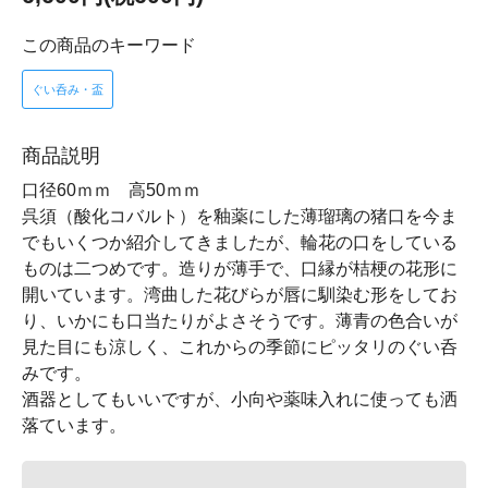
この商品のキーワード
ぐい呑み・盃
商品説明
口径60ｍｍ 高50ｍｍ
呉須（酸化コバルト）を釉薬にした薄瑠璃の猪口を今ま
でもいくつか紹介してきましたが、輪花の口をしている
ものは二つめです。造りが薄手で、口縁が桔梗の花形に
開いています。湾曲した花びらが唇に馴染む形をしてお
り、いかにも口当たりがよさそうです。薄青の色合いが
見た目にも涼しく、これからの季節にピッタリのぐい呑
みです。
酒器としてもいいですが、小向や薬味入れに使っても洒
落ています。