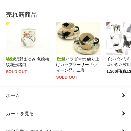
売れ筋商品
イシバシミキ
浜野まゆみ 色絵梅
ハラダマホ 練り上
はがき八枚組
紋花形猪口
げカップソーサー『ウ
ィーン発』二客
1,500円(税1
SOLD OUT
SOLD OUT
ホーム
カートを見る