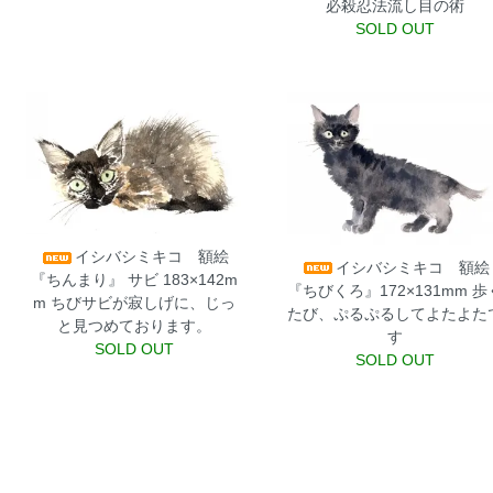
必殺忍法流し目の術
SOLD OUT
イシバシミキコ 額絵
イシバシミキコ 額絵
『ちんまり』 サビ 183×142m
『ちびくろ』172×131mm
歩
m
ちびサビが寂しげに、じっ
たび、ぷるぷるしてよたよた
と見つめております。
す
SOLD OUT
SOLD OUT