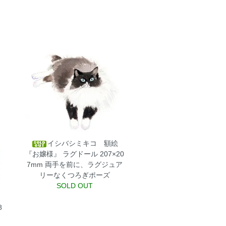
イシバシミキコ 額絵
『お嬢様』 ラグドール 207×20
7mm
両手を前に、ラグジュア
リーなくつろぎポーズ
SOLD OUT
8
、