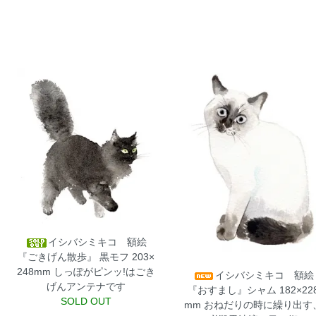
イシバシミキコ 額絵
『ごきげん散歩』 黒モフ 203×
248mm
しっぽがピンッ!はごき
イシバシミキコ 額絵
げんアンテナです
『おすまし』シャム 182×22
SOLD OUT
mm
おねだりの時に繰り出す