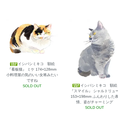
イシバシミキコ 額絵
『看板猫』 ミケ 174×128mm
小料理屋の気のいい女将みたい
ですね
イシバシミキコ 額絵
SOLD OUT
『スマイル』 シャルトリュ
153×198mm
ふんわりした
情、姿がチャーミング
SOLD OUT