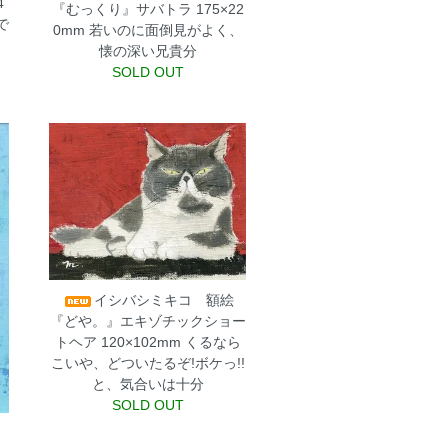
4
『むっくり』サバトラ 175×22
で
0mm
若いのに面倒見がよく、
？
懐の深い兄貴分
SOLD OUT
イシバシミキコ 額絵
『どや。』エキゾチックショー
トヘア 120×102mm
くるなら
こいや、どついたるぞ!ボケっ!!
と、気合いは十分
SOLD OUT