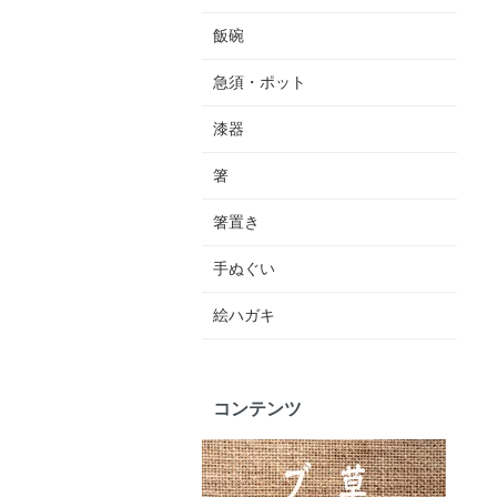
飯碗
急須・ポット
漆器
箸
箸置き
手ぬぐい
絵ハガキ
コンテンツ