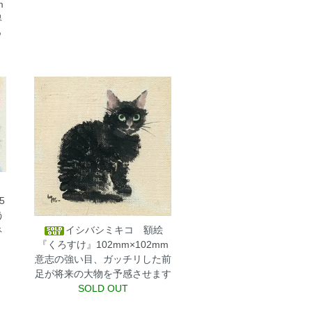
m
得
つ
5
う
イシバシミキコ 額絵
ネ
『くろすけ』102mm×102mm
意志の強い目、ガッチリした前
足が将来の大物を予感させます
SOLD OUT