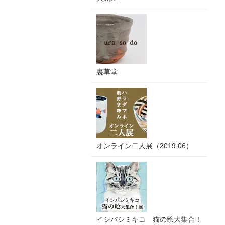
裏草堂
オンライン二人展（2019.06）
イシバシミキコ 猫の絵大集合！