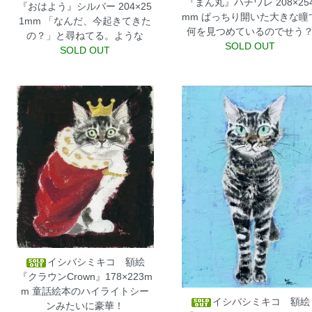
『まん丸』ハチワレ 208×25
『おはよう』シルバー 204×25
mm
ぱっちり開いた大きな瞳
1mm
「なんだ、今起きてきた
何を見つめているのでせう
の？」と尋ねてる。ような
SOLD OUT
SOLD OUT
イシバシミキコ 額絵
『クラウンCrown』178×223m
m
童話絵本のハイライトシー
イシバシミキコ 額絵
ンみたいに豪華！