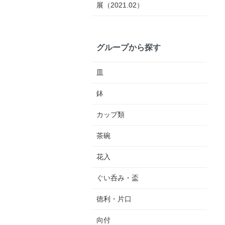
展（2021.02）
グループから探す
皿
鉢
カップ類
茶碗
花入
ぐい呑み・盃
徳利・片口
向付