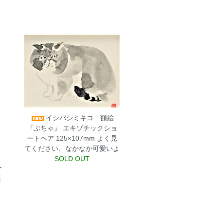
イシバシミキコ 額絵
『ぶちゃ』 エキゾチックショ
ートヘア 125×107mm
よく見
てください、なかなか可愛いよ
SOLD OUT
ー
表