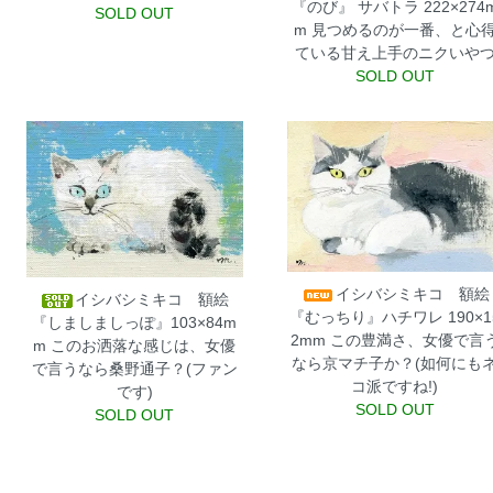
『のび』 サバトラ 222×274
SOLD OUT
m
見つめるのが一番、と心
ている甘え上手のニクいや
SOLD OUT
イシバシミキコ 額絵
イシバシミキコ 額絵
『むっちり』ハチワレ 190×1
『しましましっぽ』103×84m
2mm
この豊満さ、女優で言
m
このお洒落な感じは、女優
なら京マチ子か？(如何にも
で言うなら桑野通子？(ファン
コ派ですね!)
です)
SOLD OUT
SOLD OUT