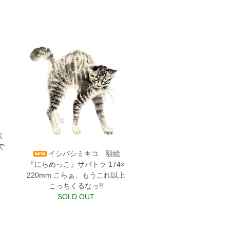
く
で
イシバシミキコ 額絵
『にらめっこ』サバトラ 174×
220mm
こらぁ、もうこれ以上
こっちくるなっ!!
SOLD OUT