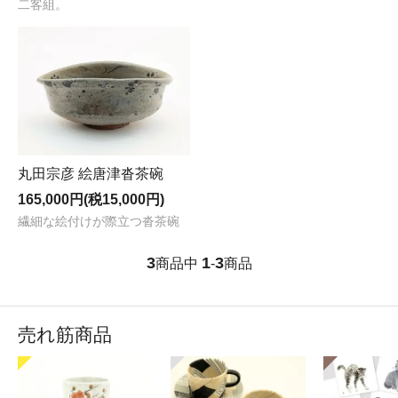
二客組。
丸田宗彦 絵唐津沓茶碗
165,000円(税15,000円)
繊細な絵付けが際立つ沓茶碗
3
1
3
商品中
-
商品
売れ筋商品