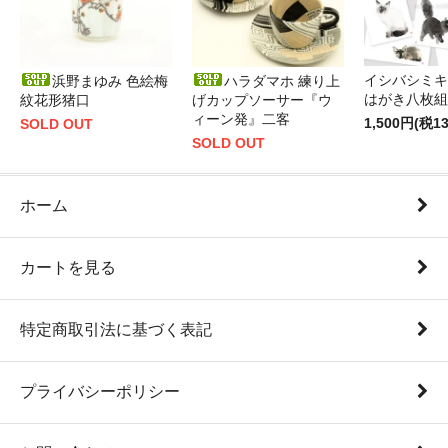
イシバシミキ
浜野まゆみ 色絵梅
ハラダマホ 練り上
はがき八枚組
紋花形猪口
げカップソーサー『ウ
ィーン発』二客
1,500円(税1
SOLD OUT
SOLD OUT
ホーム
カートを見る
特定商取引法に基づく表記
プライバシーポリシー