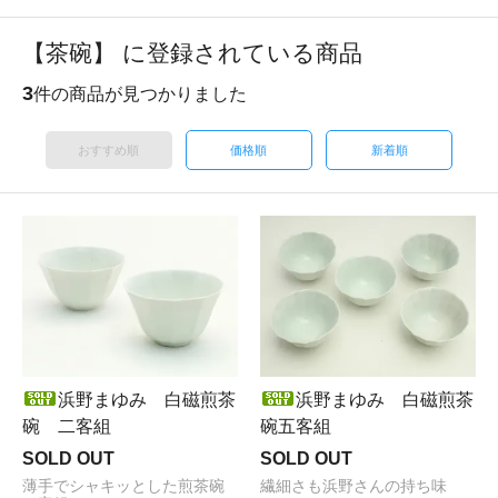
【茶碗】 に登録されている商品
3
件の商品が見つかりました
おすすめ順
価格順
新着順
浜野まゆみ 白磁煎茶
浜野まゆみ 白磁煎茶
碗 二客組
碗五客組
SOLD OUT
SOLD OUT
薄手でシャキッとした煎茶碗
繊細さも浜野さんの持ち味