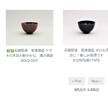
石畑哲雄 黒漆酒盃
ぜひお
石畑哲雄 朱漆酒盃
ケヤ
許に！愉しみ倍増です
キの木目が鮮やかな、漆の酒器
8,525円(税775円)
SOLD OUT
« Prev
Next »
3
商品中
1-3
商品