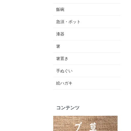
飯碗
急須・ポット
漆器
箸
箸置き
手ぬぐい
絵ハガキ
コンテンツ