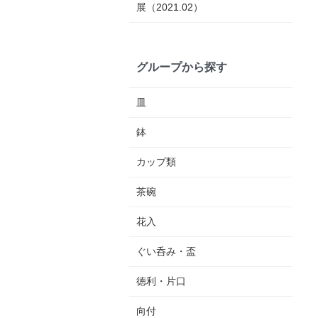
展（2021.02）
グループから探す
皿
鉢
カップ類
茶碗
花入
ぐい呑み・盃
徳利・片口
向付