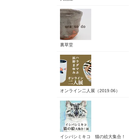
裏草堂
オンライン二人展（2019.06）
イシバシミキコ 猫の絵大集合！