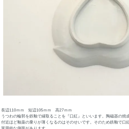
長辺110ｍｍ 短辺105ｍｍ 高27ｍｍ
うつわの輪郭を鉄釉で縁取ることを『口紅』といいます。陶磁器の焼
付近ほど釉薬の乗りが薄くなるのはそのせいです。そのため鉄釉で口
実用的な側面があります。