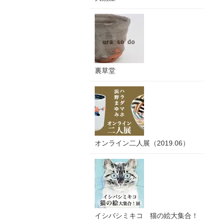
裏草堂
オンライン二人展（2019.06）
イシバシミキコ 猫の絵大集合！