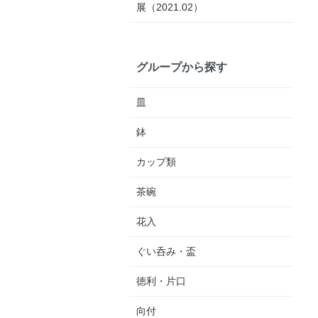
展（2021.02）
グループから探す
皿
鉢
カップ類
茶碗
花入
ぐい呑み・盃
徳利・片口
向付