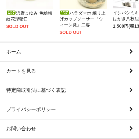
イシバシミキ
浜野まゆみ 色絵梅
ハラダマホ 練り上
はがき八枚組
紋花形猪口
げカップソーサー『ウ
ィーン発』二客
1,500円(税1
SOLD OUT
SOLD OUT
ホーム
カートを見る
特定商取引法に基づく表記
プライバシーポリシー
お問い合わせ