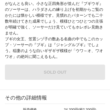
がなんとも良い。小さな正四角形が並んだ『ブギウギ』
のソーサーは、ハラダさんの練り上げを初期からご覧の
かたには懐かしい模様です。見慣れたパターンでも二十
数年続けてきた成果でしょう、模様ひとつひとつの主張
が明確で強く、ソーサーだけ見ていてもホレボレ見飽き
ません。
ブギの女王、笠置シヅ子の数ある名曲の中でもこのカッ
プ・ソーサーの『ブギ』は『ジャングルブギ』でしょ
う。稲妻のような白いギザギザ模様が「ウワ～オ、ワオ
ワオ」の絶叫に聞こえるもん。
SOLD OUT
その他の詳細情報
販売価格
24,200円(税2,200円)