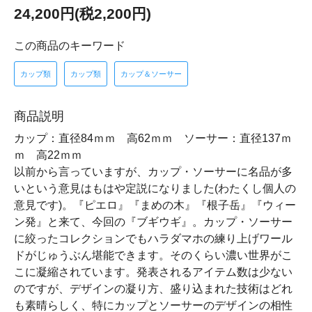
24,200円(税2,200円)
この商品のキーワード
カップ類
カップ類
カップ＆ソーサー
商品説明
カップ：直径84ｍｍ 高62ｍｍ ソーサー：直径137ｍ
ｍ 高22ｍｍ
以前から言っていますが、カップ・ソーサーに名品が多
いという意見はもはや定説になりました(わたくし個人の
意見です)。『ピエロ』『まめの木』『根子岳』『ウィー
ン発』と来て、今回の『ブギウギ』。カップ・ソーサー
に絞ったコレクションでもハラダマホの練り上げワール
ドがじゅうぶん堪能できます。そのくらい濃い世界がこ
こに凝縮されています。発表されるアイテム数は少ない
のですが、デザインの凝り方、盛り込まれた技術はどれ
も素晴らしく、特にカップとソーサーのデザインの相性