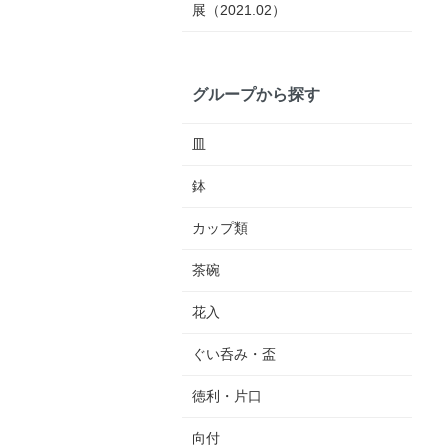
展（2021.02）
グループから探す
皿
鉢
カップ類
茶碗
花入
ぐい呑み・盃
徳利・片口
向付