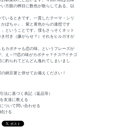
かい方眼の桝目に数色が散らしてある、以
いているときです。一貫したテーマ・シリ
とかぼちゃ』、紫と黄色からの連想です
）」ということです。僕もさっそくネット
巻き付き（嫌がらせ？）それをヒルガオが
スもカボチャも恋の味。というフレーズが
え～!?恋の味がカボチャ？ナス!?イチゴ
想に釣られてどんどん逸れてしまいまし
屋の納豆箸と併せてお備えください！
引法に基づく表記（返品等）
を友達に教える
について問い合わせる
続ける