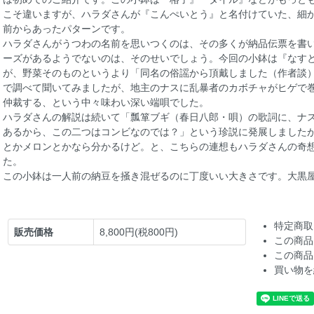
こそ違いますが、ハラダさんが『こんぺいとう』と名付けていた、細
前からあったパターンです。
ハラダさんがうつわの名前を思いつくのは、その多くが納品伝票を書
ーズがあるようでないのは、そのせいでしょう。今回の小鉢は『なす
が、野菜そのものというより「同名の俗謡から頂戴しました（作者談
で調べて聞いてみましたが、地主のナスに乱暴者のカボチャがヒゲで
仲裁する、という中々味わい深い端唄でした。
ハラダさんの解説は続いて「瓢箪ブギ（春日八郎・唄）の歌詞に、ナ
あるから、この二つはコンビなのでは？」という珍説に発展しましたが、
とかメロンとかなら分かるけど。と、こちらの連想もハラダさんの奇
た。
この小鉢は一人前の納豆を掻き混ぜるのに丁度いい大きさです。大黒
特定商取
販売価格
8,800円(税800円)
この商品
この商品
買い物を