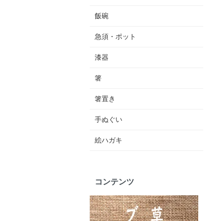
飯碗
急須・ポット
漆器
箸
箸置き
手ぬぐい
絵ハガキ
コンテンツ