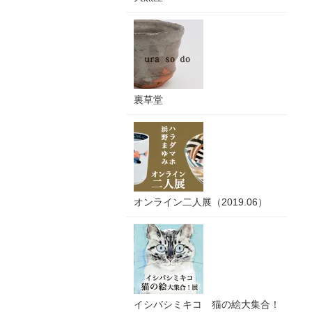
裏草堂
オンライン二人展（2019.06）
イシバシミキコ 猫の絵大集合！