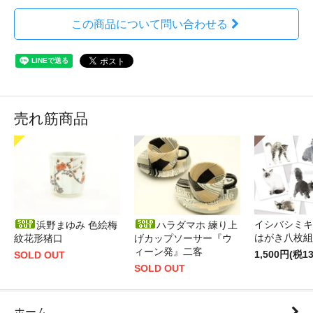
この商品について問い合わせる
売れ筋商品
イシバシミキ
浜野まゆみ 色絵梅
ハラダマホ 練り上
はがき八枚組
紋花形猪口
げカップソーサー『ウ
ィーン発』二客
1,500円(税1
SOLD OUT
SOLD OUT
ホーム