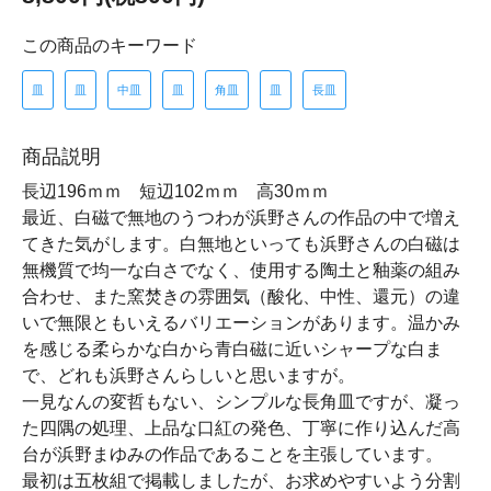
この商品のキーワード
皿
皿
中皿
皿
角皿
皿
長皿
商品説明
長辺196ｍｍ 短辺102ｍｍ 高30ｍｍ
最近、白磁で無地のうつわが浜野さんの作品の中で増え
てきた気がします。白無地といっても浜野さんの白磁は
無機質で均一な白さでなく、使用する陶土と釉薬の組み
合わせ、また窯焚きの雰囲気（酸化、中性、還元）の違
いで無限ともいえるバリエーションがあります。温かみ
を感じる柔らかな白から青白磁に近いシャープな白ま
で、どれも浜野さんらしいと思いますが。
一見なんの変哲もない、シンプルな長角皿ですが、凝っ
た四隅の処理、上品な口紅の発色、丁寧に作り込んだ高
台が浜野まゆみの作品であることを主張しています。
最初は五枚組で掲載しましたが、お求めやすいよう分割