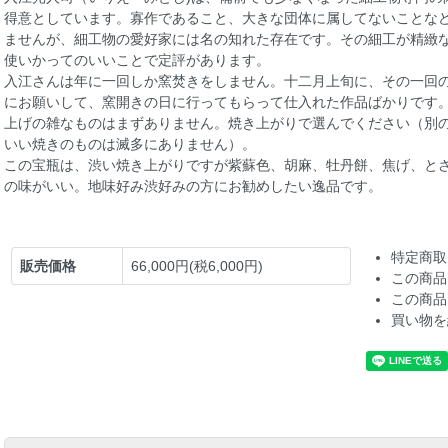
得意としています。寡作であること、大きな団体に属してないことな
ませんが、細工物の愛好家には名の知れた存在です。その細工が精緻
使いかってのいいことで定評があります。
入江さんは年に一回しか窯焚きをしません。十二月上旬に、その一回
にお願いして、窯開きの日に行ってもらって仕入れた作品ばかりです
上げの雑なものはまずありません。焼き上がりで選んでください（別
いい焼きのものは滅多にありません）。
この宝瓶は、渋い焼き上がりですが紫蘇色、胡麻、牡丹餅、焦げ、と
の味がいい。地味好み渋好みの方にお勧めしたい逸品です。
特定商取
販売価格
66,000円(税6,000円)
この商品
この商品
買い物を