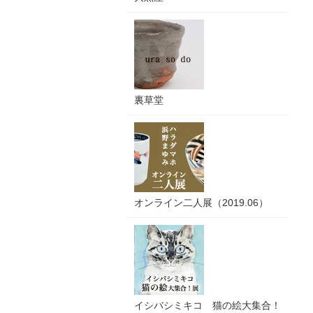
裏草堂
オンライン二人展（2019.06）
イシバシミキコ 猫の絵大集合！