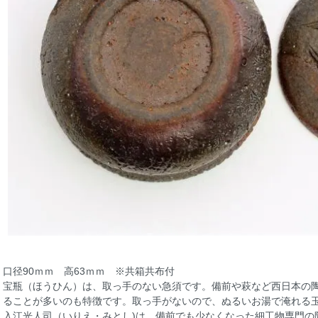
口径90ｍｍ 高63ｍｍ ※共箱共布付
宝瓶（ほうひん）は、取っ手のない急須です。備前や萩など西日本の
ることが多いのも特徴です。取っ手がないので、ぬるいお湯で淹れる
入江光人司（いりえ・みとし)は、備前でも少なくなった細工物専門の