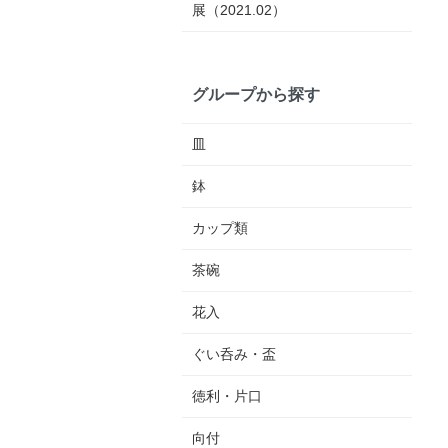
展（2021.02）
グループから探す
皿
鉢
カップ類
茶碗
花入
ぐい呑み・盃
徳利・片口
向付