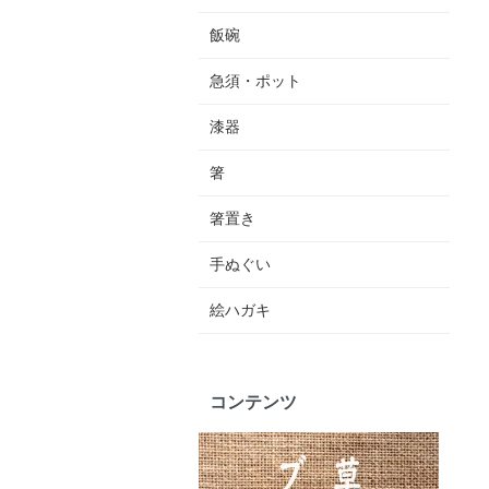
飯碗
急須・ポット
漆器
箸
箸置き
手ぬぐい
絵ハガキ
コンテンツ